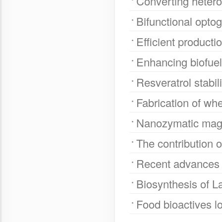
Converting heterot
Bifunctional optog
Efficient producti
Enhancing biofuels
Resveratrol stabil
Fabrication of wh
Nanozymatic magn
The contribution of
Recent advances on
Biosynthesis of La
Food bioactives lo