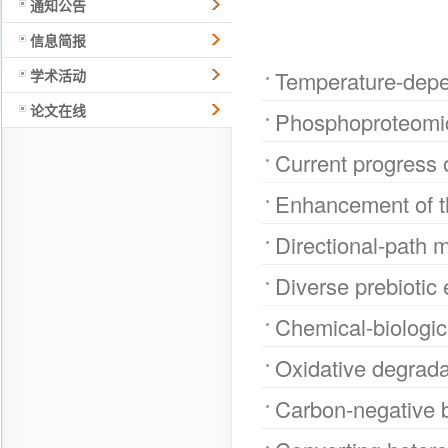
通知公告
信息简报
学术活动
Temperature-depen
论文在线
Phosphoproteomics
Current progress 
Enhancement of th
Directional-path m
Diverse prebiotic e
Chemical-biologica
Oxidative degradat
Carbon-negative b