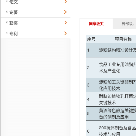
论文
专著
获奖
国家级奖
省部级
专利
序号
项目名称
1
淀粉结构精准设计
食品工业专用油脂
2
术及产业化
淀粉加工关键酶制
3
化应用技术
耐胁迫植物乳杆菌
4
关键技术
黄酒绿色酿造关键
5
备的创制及应用
200抗体制备及食
6
技术与应用