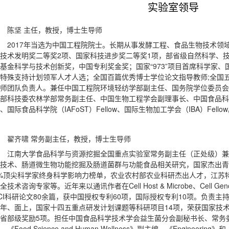
实验室领导
陈坚 主任，教授，博士生导师
2017年当选为中国工程院院士。长期从事发酵工程、食品生物技术领
技术发明奖二等奖2项、国家科技进步奖二等奖1项，部省级自然科学、
基金科学与技术创新奖，中国专利奖金奖；国家“973”项目首席科学家
特殊支持计划领军人才人选；全国百篇优秀博士学位论文指导教师;全国
师团队负责人。兼任中国工程院环境轻纺学部副主任、国务院学位委员会
部科技委农林学部常务副主任、中国生物工程学会副理事长、中国食品科技学会副理
、国际食品科学院（IAFoST）Fellow、国际生物加工学会（
I
BA）Fello
翟齐啸 常务副主任，教授，博士生导师
江南大学食品科学与资源挖掘全国重点实验室常务副主任（正处级）兼
技术、肠道微生物功能挖掘及肠道菌群与功能食品相关研究，国家杰出青
%顶尖科学家终身科学影响力榜单，农业农村部农业科研杰出人才，江苏特
全技术咨询专家等。近年来以通讯作者在Cell Host & Microbe、Cell 
CI科研论文80余篇，获中国授权专利60项，国际授权专利10项。负责
年、面上，国家十四五重点研发计划课题等科研项目14项，荣获国家技
省部级奖励5项。担任中国食品科学技术学会益生菌分会副秘书长、常务
，《Food Science and Human Wellness》副主编，《Enginee