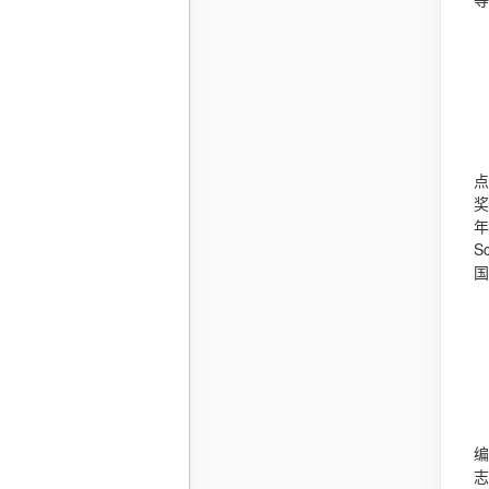
点
奖
年
S
国
编
志