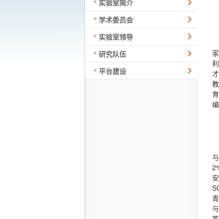
实验室简介
学术委员会
实验室领导
家
研究队伍
利
平台建设
才
教
育
编
与
2
安
S
青
与
等