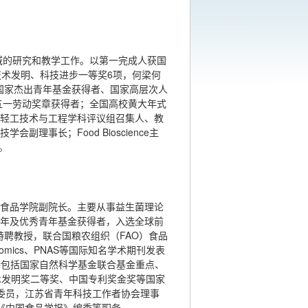
域的研究和教学工作。以第一完成人获国
技术发明、科技进步一等奖6项，何梁何
、国家杰出青年基金获得者、国家高层次人
五一劳动奖章获得者；全国高校黄大年式
轻工技术与工程学科评议组召集人、教
事长；Food Bioscience主
w。
食品学院副院长。主要从事益生菌理论
年及优秀青年基金获得者，入选全球前
聘教授，联合国粮农组织（FAO）食品
Genomics、PNAS等国际知名学术期刊发表
主持包括国家自然科学基金联合基金重点、
术发明奖二等奖、中国专利奖金奖等国家
委员，江苏省青年科技工作者协会理事
ring》和《中国食品学报》编委等职务。