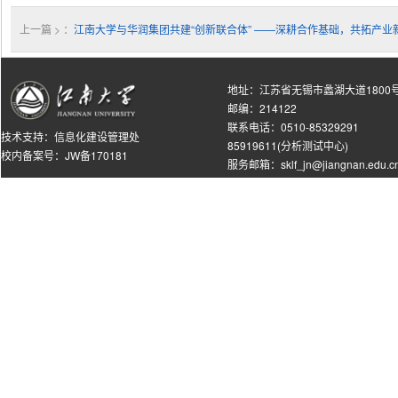
上一篇 > ：
江南大学与华润集团共建“创新联合体” ——深耕合作基础，共拓产业
地址：江苏省无锡市蠡湖大道1800
邮编：214122
联系电话：0510-85329291
技术支持：
信息化建设管理处
85919611(分析测试中心)
校内备案号：JW备170181
服务邮箱：sklf_jn@jiangnan.edu.c